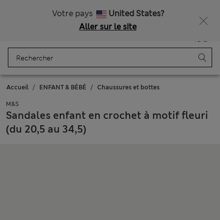
Tous droits payés
Votre pays
United States?
Aller sur le site
Menu
Se connecter
Enregistré
Panier
Accueil
ENFANT & BÉBÉ
Chaussures et bottes
M&S
Sandales enfant en crochet à motif fleuri
(du 20,5 au 34,5)