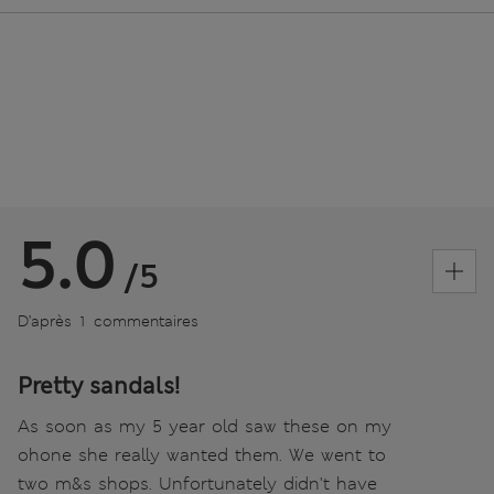
5.0
/5
D’après 1 commentaires
Pretty sandals!
As soon as my 5 year old saw these on my
ohone she really wanted them. We went to
two m&s shops. Unfortunately didn't have