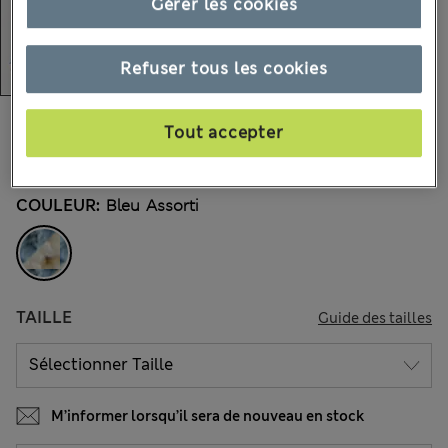
Gérer les cookies
Refuser tous les cookies
27.00 €
Tous les prix incluent les taxes et les frais de douanes
Tout accepter
1 les commentaires reçus
COULEUR:
Bleu Assorti
TAILLE
Guide des tailles
M’informer lorsqu’il sera de nouveau en stock