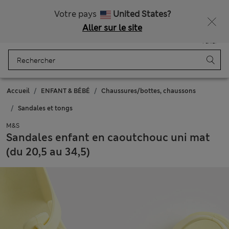
Tous droits payés
Votre pays
United States?
Aller sur le site
Menu
Se connecter
Enregistré
Panier
Accueil
ENFANT & BÉBÉ
Chaussures/bottes, chaussons
Sandales et tongs
M&S
Sandales enfant en caoutchouc uni mat
(du 20,5 au 34,5)