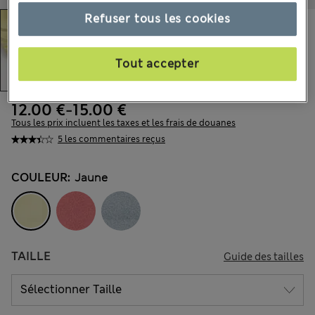
Refuser tous les cookies
Tout accepter
12.00 €
-
15.00 €
Tous les prix incluent les taxes et les frais de douanes
5 les commentaires reçus
COULEUR:
Jaune
TAILLE
Guide des tailles