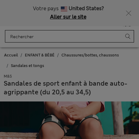
Tous droits payés
Ça vous dirait 15 % de réduction ? Profitez-en avec davantage de récompenses exclusives en vous inscrivant à Sparks
Votre pays
United States?
Aller sur le site
Menu
Se connecter
Enregistré
Panier
Accueil
ENFANT & BÉBÉ
Chaussures/bottes, chaussons
Sandales et tongs
M&S
Sandales de sport enfant à bande auto-
agrippante (du 20,5 au 34,5)