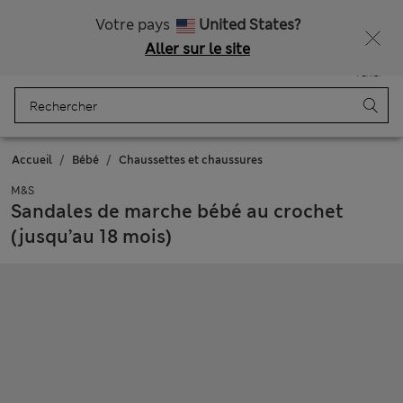
Tous droits payés
Ça vous dirait 15 % de réduction ? Profitez-en avec davantage de récompenses exclusives en vous inscrivant à Sparks
Votre pays
United States?
Aller sur le site
Menu
Se connecter
Enregistré
Panier
Accueil
Bébé
Chaussettes et chaussures
M&S
Sandales de marche bébé au crochet
(jusqu’au 18 mois)