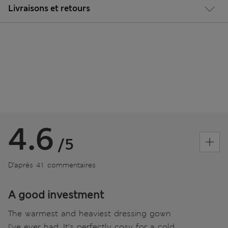
Livraisons et retours
4.6
/5
D’après 41 commentaires
A good investment
The warmest and heaviest dressing gown
I’ve ever had. It’s perfectly cosy for a cold