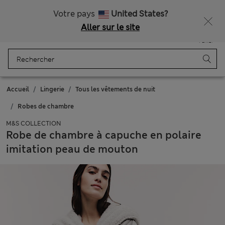
Tous droits payés
Ça vous dirait 15 % de réduction ? Profitez-en avec davantage de récompenses exclusives en vous inscrivant à Sparks
Votre pays
United States?
Aller sur le site
Menu
Se connecter
Enregistré
Panier
Accueil
Lingerie
Tous les vêtements de nuit
Robes de chambre
M&S COLLECTION
Robe de chambre à capuche en polaire
imitation peau de mouton