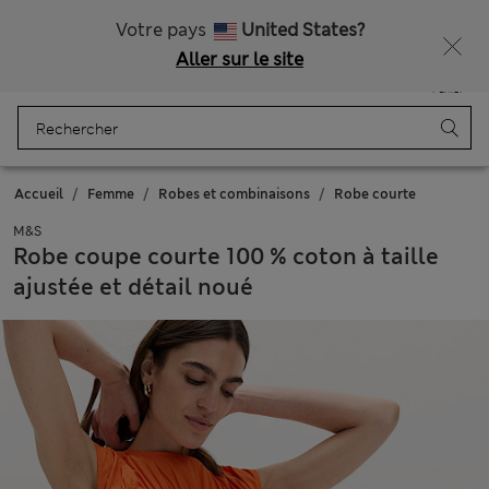
Tous droits payés
Ça vous dirait 15 % de réduction ? Profitez-en avec davantage de récompenses exclusives en vous inscrivant à Sparks
Votre pays
United States?
Aller sur le site
Menu
Se connecter
Enregistré
Panier
Accueil
Femme
Robes et combinaisons
Robe courte
M&S
Robe coupe courte 100 % coton à taille
ajustée et détail noué