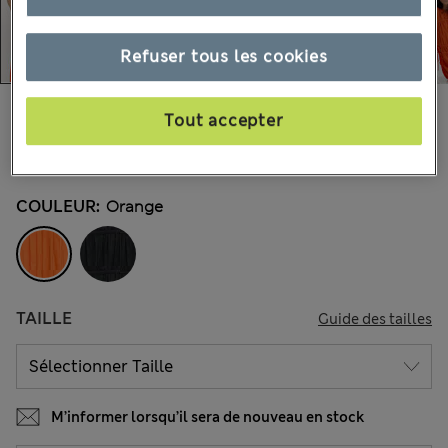
Refuser tous les cookies
30.00 €
-
41.00 €
Tout accepter
Tous les prix incluent les taxes et les frais de douanes
24 les commentaires reçus
COULEUR:
Orange
TAILLE
Guide des tailles
M’informer lorsqu’il sera de nouveau en stock