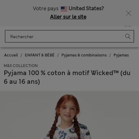
Tous droits payés
Votre pays
United States?
Aller sur le site
Menu
Se connecter
Enregistré
Panier
Accueil
ENFANT & BÉBÉ
Pyjamas & combinaisons
Pyjamas
M&S COLLECTION
Pyjama 100 % coton à motif Wicked™ (du
6 au 16 ans)