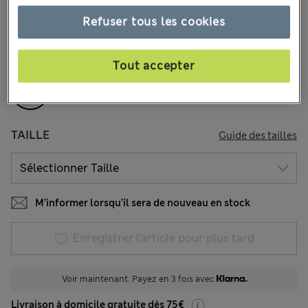
262 les commentaires reçus
Refuser tous les cookies
COULEUR:
Naturel Clair
Épuisé
Tout accepter
TAILLE
Guide des tailles
M’informer lorsqu’il sera de nouveau en stock
Enregistrer l’article pour plus tard
Voir maintenant. Payez en 3 fois avec
Livraison à domicile gratuite dès 75€