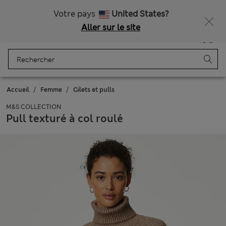
Tous droits payés
Obtenez 15 % de réduction, avec un cadeau en plus - DERNIER JOUR
Votre pays
United States?
Aller sur le site
Menu
Se connecter
Enregistré
Panier
Accueil
Femme
Gilets et pulls
M&S COLLECTION
Pull texturé à col roulé