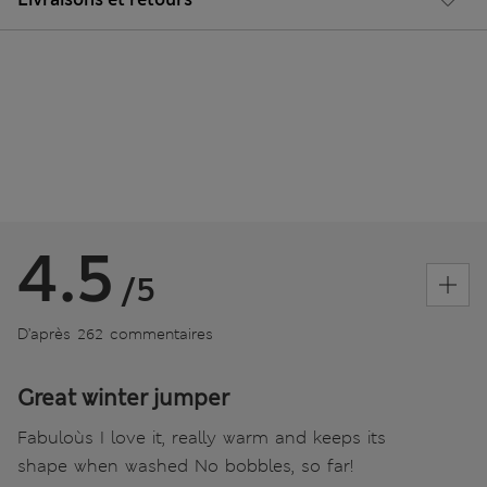
4.5
/5
D’après 262 commentaires
Great winter jumper
Fabuloùs I love it, really warm and keeps its
shape when washed No bobbles, so far!