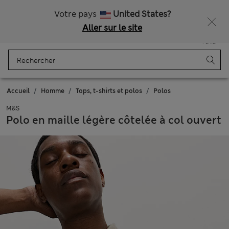
Tous droits payés
Obtenez 15 % de réduction, avec un cadeau en plus - DERNIER JOUR
Votre pays
United States?
Aller sur le site
Menu
Se connecter
Enregistré
Panier
Accueil
Homme
Tops, t-shirts et polos
Polos
M&S
Polo en maille légère côtelée à col ouvert