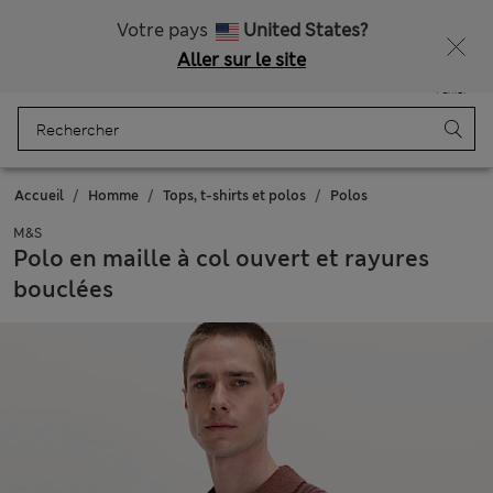
Gratuite à partir de €75 d’achats
Votre pays
United States?
Aller sur le site
Menu
Se connecter
Enregistré
Panier
Accueil
Homme
Tops, t-shirts et polos
Polos
M&S
Polo en maille à col ouvert et rayures
bouclées