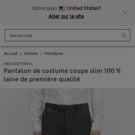
Tous droits payés
Ça vous dirait 15 % de réduction ? Profitez-en avec davantage de récompenses exclusives en vous inscrivant à Sparks
Votre pays
United States?
Aller sur le site
Menu
Se connecter
Enregistré
Panier
Accueil
Homme
Pantalons
M&S SARTORIAL
Pantalon de costume coupe slim 100 %
laine de première qualité