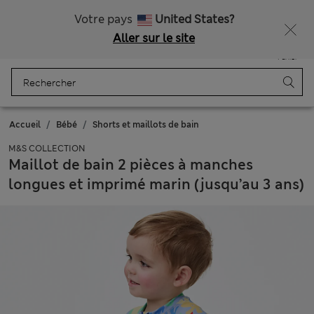
Tous droits payés
Ça vous dirait 15 % de réduction ? Profitez-en avec davantage de récompenses exclusives en vous inscrivant à Sparks
Votre pays
United States?
Aller sur le site
Menu
Se connecter
Enregistré
Panier
Accueil
Bébé
Shorts et maillots de bain
M&S COLLECTION
Maillot de bain 2 pièces à manches
longues et imprimé marin (jusqu’au 3 ans)