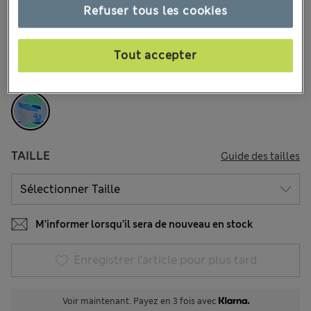
26.00 €
Tous les prix incluent les taxes et les frais de douanes
Refuser tous les cookies
5 les commentaires reçus
Tout accepter
COULEUR:
Multi
Épuisé
TAILLE
Guide des tailles
M’informer lorsqu’il sera de nouveau en stock
Enregistrer l’article pour plus tard
Voir maintenant. Payez en 3 fois avec