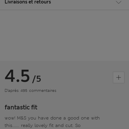
Livraisons et retours
4.5
/5
D’après 495 commentaires
fantastic fit
wow! M&S you have done a good one with
this........ really lovely fit and cut. So