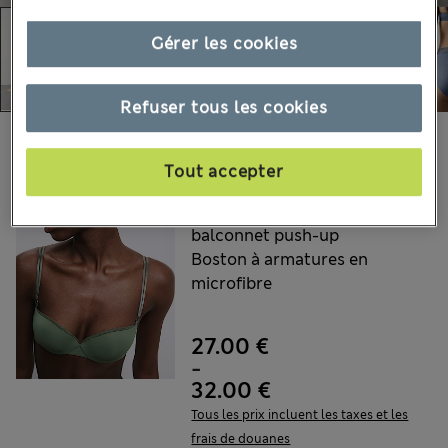
Gérer les cookies
Refuser tous les cookies
Choisissez vos articles :
Tout accepter
AUTOGRAPH
Soutien-gorge à
balconnet push-up
Boston à armatures en
microfibre
27.00 €
-
32.00 €
Tous les prix incluent les taxes et les
frais de douanes