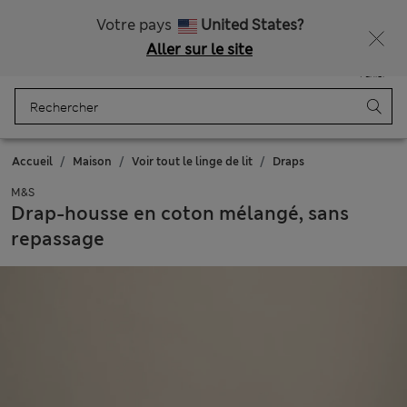
Tous droits payés
Ça vous dirait 15 % de réduction ? Profitez-en avec davantage de récompenses exclusives en vous inscrivant à Sparks
Votre pays
United States?
Aller sur le site
Menu
Se connecter
Enregistré
Panier
Accueil
Maison
Voir tout le linge de lit
Draps
M&S
Drap-housse en coton mélangé, sans
repassage