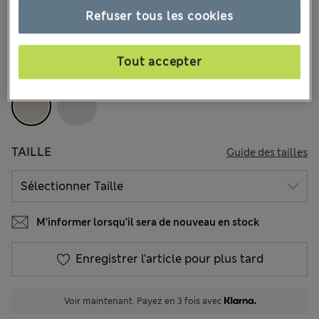
8.95 €
-
14.00 €
Refuser tous les cookies
Tous les prix incluent les taxes et les frais de douanes
38 les commentaires reçus
Tout accepter
COULEUR:
Crème
TAILLE
Guide des tailles
M’informer lorsqu’il sera de nouveau en stock
Enregistrer l’article pour plus tard
Voir maintenant. Payez en 3 fois avec