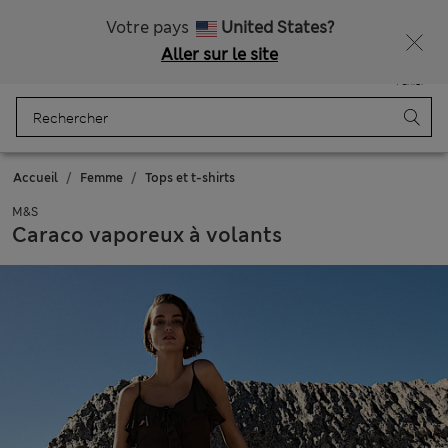
Tous droits payés
Ça vous dirait 15 % de réduction ? Profitez-en avec davantage de récompenses exclusives en vous inscrivant à Sparks
Votre pays
United States?
Aller sur le site
Menu
Se connecter
Enregistré
Panier
Accueil
Femme
Tops et t-shirts
M&S
Caraco vaporeux à volants