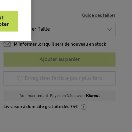
TAILLE
Guide des tailles
ut
pter
M’informer lorsqu’il sera de nouveau en stock
Ajouter au panier
Enregistrer l’article pour plus tard
Voir maintenant. Payez en 3 fois avec
Livraison à domicile gratuite dès 75€