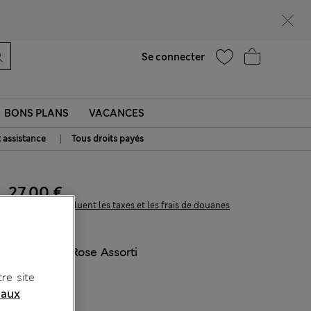
UR
Aide
Se connecter
BONS PLANS
VACANCES
|
t assistance
Tous droits payés
27.00 €
Tous les prix incluent les taxes et les frais de douanes
COULEUR:
Rose Assorti
Épuisé
re site
 aux