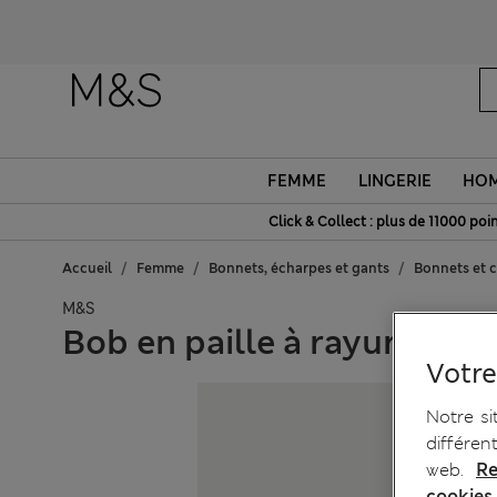
O
FEMME
LINGERIE
HO
Click & Collect : plus de 11000 poin
Accueil
Femme
Bonnets, écharpes et gants
Bonnets et 
M&S
Bob en paille à rayures
Votre
Notre si
différen
web.
Re
cookies.