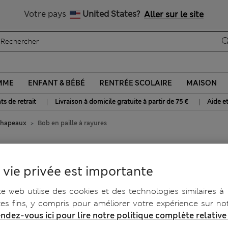
btenez 15 % de réduction, avec un cadeau en plus - DERNIER JO
Tous droits payés
Votre pays
United States?
Aller sur le site
MME
ENFANT & BÉBÉ
RENTRÉE SCOLAIRE
MAISON
|
|
ts de retrait
Livraison à domicile gratuite à partir de 75 €
Aide e
chapeaux
Bob en paille à rayures
 vie privée est importante
te web utilise des cookies et des technologies similaires à
tes fins, y compris pour améliorer votre expérience sur not
ndez-vous ici pour lire notre politique complète relative