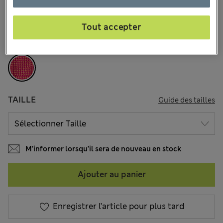
17.00 €
Tous les prix incluent les taxes et les frais de douanes
1 les commentaires reçus
Tout accepter
COULEUR:
Rose Assorti
TAILLE
Guide des tailles
M’informer lorsqu’il sera de nouveau en stock
Ajouter au panier
Enregistrer l’article pour plus tard