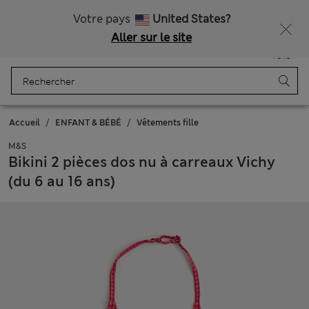
Tous droits payés
Ça vous dirait 15 % de réduction ? Profitez-en avec davantage de récompenses exclusives en vous inscrivant à Sparks
Votre pays
United States?
Aller sur le site
Menu
Se connecter
Enregistré
Panier
Accueil
ENFANT & BÉBÉ
Vêtements fille
M&S
Bikini 2 pièces dos nu à carreaux Vichy
(du 6 au 16 ans)