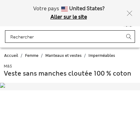
Ça vous dirait 15 % de réduction ? Profitez-en avec davantage de récompenses exclusives en vous inscrivant à Sparks
Votre pays
United States?
Aller sur le site
Menu
Se connecter
Enregistré
Panier
Accueil
Femme
Manteaux et vestes
Imperméables
M&S
Veste sans manches cloutée 100 % coton