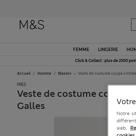
FEMME
LINGERIE
HO
Click & Collect : plus de 2300 poin
Accueil
Homme
Blazers
Veste de costume coupe cintrée 
M&S
Veste de costume coupe ci
Votre
Galles
Notre si
différen
web.
Re
cookies.