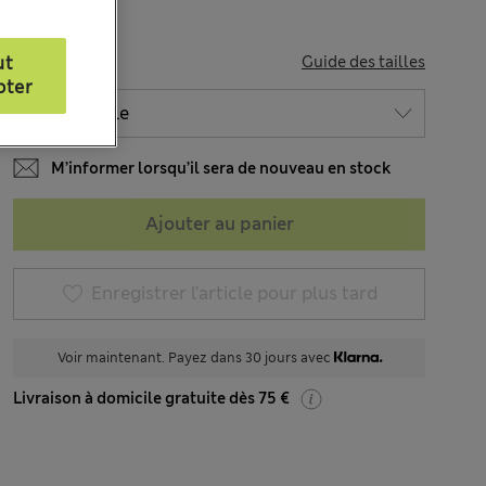
TAILLE
ut
Guide des tailles
pter
M’informer lorsqu’il sera de nouveau en stock
Ajouter au panier
Enregistrer l’article pour plus tard
Voir maintenant. Payez dans 30 jours avec
Livraison à domicile gratuite dès 75 €