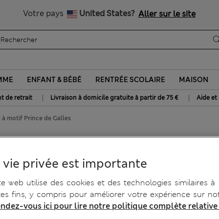
Livraison gratuite dès 75€
Votre pays
United States?
Aller sur le site
MME
ENFANT & BÉBÉ
RENTRÉE SCOLAIRE
MAISON
|
|
t de retrait
Livraison à domicile gratuite à partir de 75 €
Aide et
à motif Prince de Galles
ntrée à motif Prince de
 vie privée est importante
te web utilise des cookies et des technologies similaires à
tes fins, y compris pour améliorer votre expérience sur not
ndez-vous ici pour lire notre politique complète relative