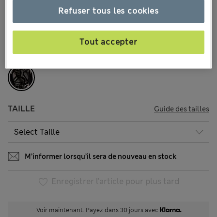
€41,00
Tous les prix incluent les taxes et les frais de douanes
Refuser tous les cookies
9 les commentaires reçus
Tout accepter
COULEUR:
Noir Assorti
Épuisé
TAILLE
Guide des tailles
M’informer lorsqu’il sera de nouveau en stock
Enregistrer l’article pour plus tard
Voir maintenant. Payez dans 30 jours avec