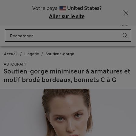
Livraison gratuite dès 75€
Votre pays
United States?
Aller sur le site
Menu
Se connecter
Enregistré
Panier
Accueil
Lingerie
Soutiens-gorge
AUTOGRAPH
Soutien-gorge minimiseur à armatures et
motif brodé bordeaux, bonnets C à G