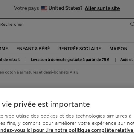
Livraison gratuite dès 75€
Votre pays
United States?
Aller sur le site
MME
ENFANT & BÉBÉ
RENTRÉE SCOLAIRE
MAISON
|
|
t de retrait
Livraison à domicile gratuite à partir de 75 €
Aide et
 en coton à armatures et demi-bonnets A à E
on à armatures et demi-
 vie privée est importante
te web utilise des cookies et des technologies similaires à
tes fins, y compris pour améliorer votre expérience sur not
ndez-vous ici pour lire notre politique complète relative