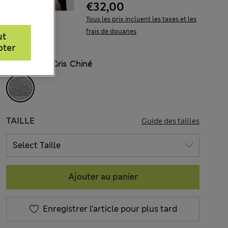
€32,00
Tous les prix incluent les taxes et les
frais de douanes
ut
pter
COULEUR:
Gris Chiné
TAILLE
Guide des tailles
Ajouter au panier
Enregistrer l’article pour plus tard