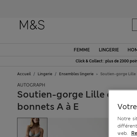
FEMME
LINGERIE
HO
Click & Collect : plus de 2300 poin
Accueil
Lingerie
Ensembles lingerie
Soutien-gorge Lille
AUTOGRAPH
Soutien-gorge Lille en cot
bonnets A à E
Votre
Notre si
différen
web.
Re