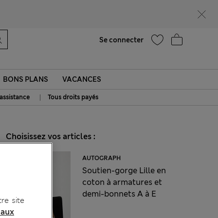
Aide
Se connecter
BONS PLANS
VACANCES
|
 assistance
Tous droits payés
Choisissez vos articles :
AUTOGRAPH
Soutien-gorge Lille en
coton à armatures et
demi-bonnets A à E
re site
 aux