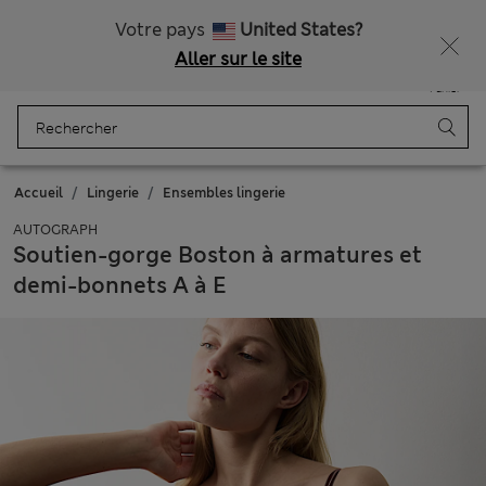
Livraison gratuite dès 75€
Votre pays
United States?
Aller sur le site
Menu
Se connecter
Enregistré
Panier
Accueil
Lingerie
Ensembles lingerie
AUTOGRAPH
Soutien-gorge Boston à armatures et
demi-bonnets A à E