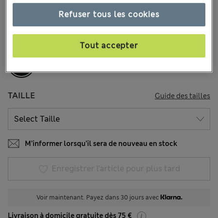
36 les commentaires reçus
Refuser tous les cookies
COULEUR:
Bleu De Minuit
Épuisé
Tout accepter
TAILLE
Guide des tailles
M’informer lorsqu’il sera de nouveau en stock
Enregistrer l’article pour plus tard
Voir maintenant. Payez dans 30 jours avec
Livraison à domicile gratuite dès 75 €