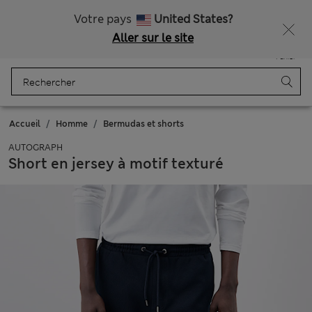
Livraison gratuite dès 75€
Votre pays
United States?
Aller sur le site
Menu
Se connecter
Enregistré
Panier
Accueil
Homme
Bermudas et shorts
AUTOGRAPH
Short en jersey à motif texturé