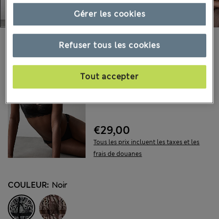
Gérer les cookies
Choisissez vos articles :
Refuser tous les cookies
AUTOGRAPH
Soutien-gorge bustier
Tout accepter
Savannah sans armature
avec dentelle
€29,00
Tous les prix incluent les taxes et les
frais de douanes
COULEUR:
Noir