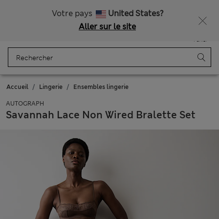
Livraison gratuite dès 75€
Votre pays
United States?
Aller sur le site
Menu
Se connecter
Enregistré
Panier
Accueil
Lingerie
Ensembles lingerie
AUTOGRAPH
Savannah Lace Non Wired Bralette Set