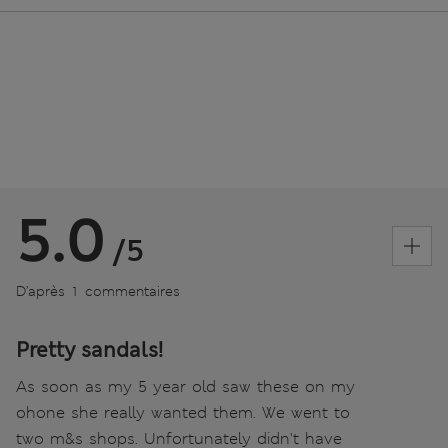
5.0
/5
D’après 1 commentaires
Pretty sandals!
As soon as my 5 year old saw these on my
ohone she really wanted them. We went to
two m&s shops. Unfortunately didn't have