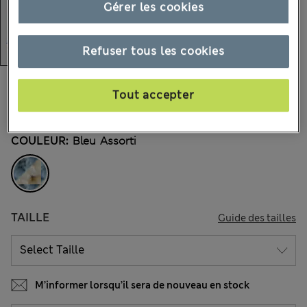
Gérer les cookies
Refuser tous les cookies
€29,00
Tous les prix incluent les taxes et les frais de douanes
Tout accepter
1 les commentaires reçus
COULEUR:
Bleu Assorti
TAILLE
Guide des tailles
M’informer lorsqu’il sera de nouveau en stock