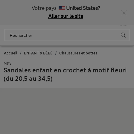
Ça vous dirait 15 % de réduction ? Profitez-en avec davantage de récompenses exclusives en vous inscrivant à Sparks
Votre pays
United States?
Aller sur le site
Menu
Se connecter
Enregistré
Panier
Accueil
ENFANT & BÉBÉ
Chaussures et bottes
M&S
Sandales enfant en crochet à motif fleuri
(du 20,5 au 34,5)