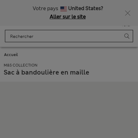
Livraison gratuite dès 75€
Votre pays
United States?
Aller sur le site
Menu
Se connecter
Enregistré
Panier
Accueil
M&S COLLECTION
Sac à bandoulière en maille