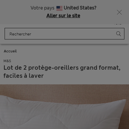
Livraison gratuite dès 75€
Votre pays
United States?
Aller sur le site
Menu
Se connecter
Enregistré
Panier
Accueil
M&S
Lot de 2 protège-oreillers grand format,
faciles à laver