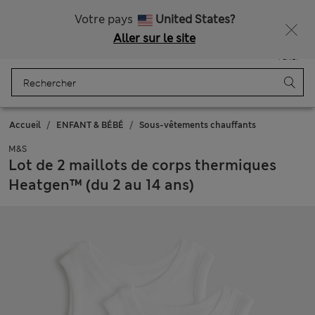
Livraison gratuite dès 75€
Votre pays
United States?
Aller sur le site
Menu
Se connecter
Enregistré
Panier
Accueil
ENFANT & BÉBÉ
Sous-vêtements chauffants
M&S
Lot de 2 maillots de corps thermiques
Heatgen™ (du 2 au 14 ans)