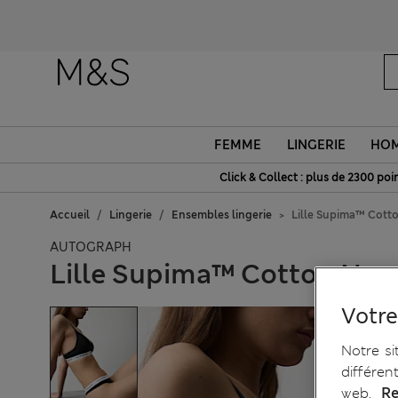
FEMME
LINGERIE
HO
Click & Collect : plus de 2300 poin
Accueil
Lingerie
Ensembles lingerie
Lille Supima™ Cott
AUTOGRAPH
Lille Supima™ Cotton Non 
Votre
Notre si
différen
web.
Re