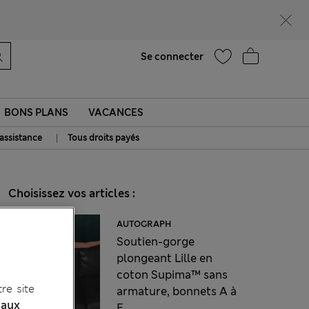
Aide
Se connecter
BONS PLANS
VACANCES
|
 assistance
Tous droits payés
Choisissez vos articles :
AUTOGRAPH
Soutien-gorge
plongeant Lille en
coton Supima™ sans
re site
armature, bonnets A à
 aux
E