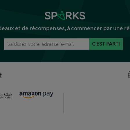
deaux et de récompenses, à commencer par une réd
C'EST PARTI
t