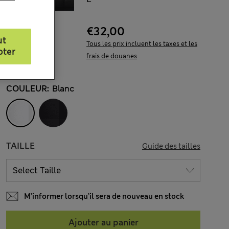
€32,00
ut
Tous les prix incluent les taxes et les
pter
frais de douanes
COULEUR:
Blanc
TAILLE
Guide des tailles
M’informer lorsqu’il sera de nouveau en stock
Ajouter au panier