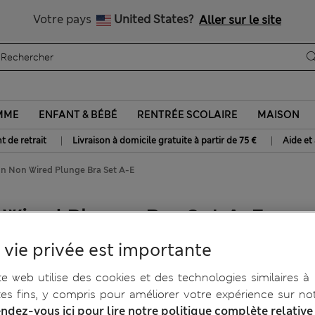
Livraison gratuite dès 75€
Votre pays
United States?
Aller sur le site
MME
ENFANT & BÉBÉ
RENTRÉE SCOLAIRE
MAISON
|
|
t de retrait
Livraison à domicile gratuite à partir de 75 €
Aide et
on Non Wired Plunge Bra Set A-E
Wired Plunge Bra Set A-E
 vie privée est importante
te web utilise des cookies et des technologies similaires à
tes fins, y compris pour améliorer votre expérience sur not
ndez-vous ici pour lire notre politique complète relative