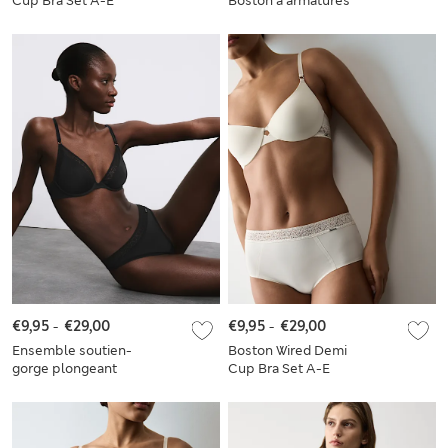
Cup Bra Set A-E
Boston à armatures
et demi-bonnets A à
E
€9,95
-
€29,00
€9,95
-
€29,00
Ensemble soutien-
Boston Wired Demi
gorge plongeant
Cup Bra Set A-E
Boston en
microfibre à
armatures et
bordures en