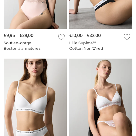
€9,95
-
€29,00
€13,00
-
€32,00
Soutien-gorge
Lille Supima™
Boston à armatures
Cotton Non Wired
et demi-bonnets A à
Plunge Bra Set A-E
E