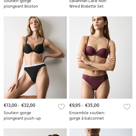
Soutien-gorge
Savannah Lace Non
plongeant Boston
Wired Bralette Set
sans armature,
bonnets A à E
€13,00
-
€32,00
€9,95
-
€35,00
Soutien-gorge
Ensemble soutien-
plongeant push-up
gorge à balconnet
Lille à armatures,
push-up Boston à
bonnets A à E
armatures en
microfibre