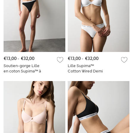
€13,00
-
€32,00
€13,00
-
€32,00
Soutien-gorge Lille
Lille Supima™
en coton Supima™ à
Cotton Wired Demi
armatures et demi-
Cup Bra Set A-E
bonnets A à E