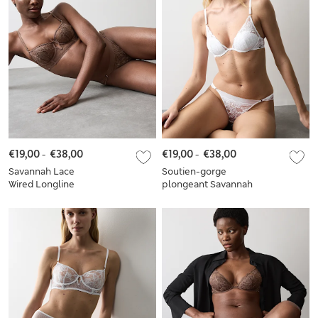
€19,00
-
€38,00
€19,00
-
€38,00
Savannah Lace
Soutien-gorge
Wired Longline
plongeant Savannah
Balcony Bra Set A-E
en dentelle à
armatures, bonnets
A à E