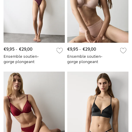
€9,95
-
€29,00
€9,95
-
€29,00
Ensemble soutien-
Ensemble soutien-
gorge plongeant
gorge plongeant
Boston en
Boston en
microfibre à
microfibre à
armatures et
armatures et
bordures en
bordures en
dentelle
dentelle, bonnets A
à E