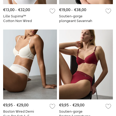
€13,00
-
€32,00
€19,00
-
€38,00
Lille Supima™
Soutien-gorge
Cotton Non Wired
plongeant Savannah
Plunge Bra Set A-E
sans armature en
dentelle, bonnets A
à E
€9,95
-
€29,00
€9,95
-
€29,00
Boston Wired Demi
Soutien-gorge