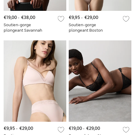
€19,00
-
€38,00
€9,95
-
€29,00
Soutien-gorge
Soutien-gorge
plongeant Savannah
plongeant Boston
en dentelle à
sans armature,
armatures, bonnets
bonnets A à E
A à E
€9,95
-
€29,00
€19,00
-
€29,00