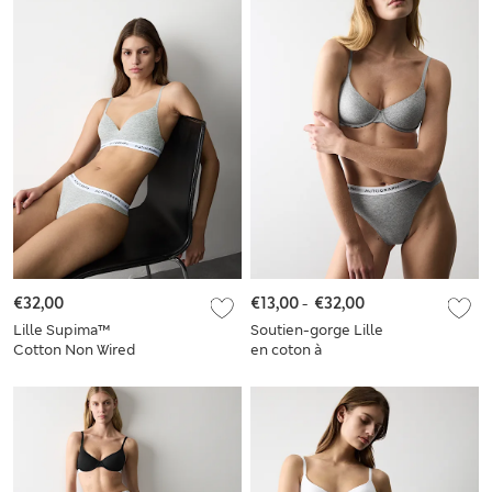
€32,00
€13,00
-
€32,00
Lille Supima™
Soutien-gorge Lille
Cotton Non Wired
en coton à
Plunge Bra Set A-E
armatures et demi-
bonnets A à E