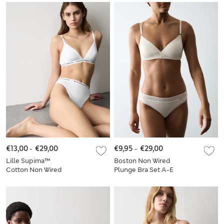
€13,00
-
€29,00
€9,95
-
€29,00
Lille Supima™
Boston Non Wired
Cotton Non Wired
Plunge Bra Set A-E
Bralette Set A-E