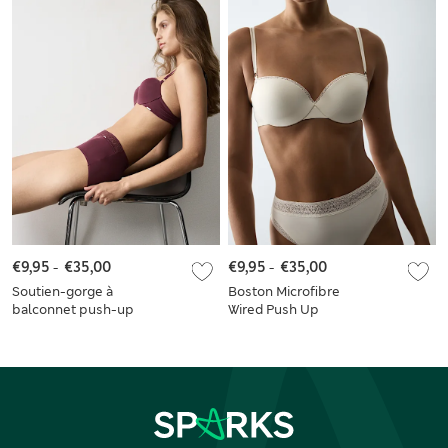
€9,95
-
€35,00
€9,95
-
€35,00
Soutien-gorge à
Boston Microfibre
balconnet push-up
Wired Push Up
Boston à armatures
Balcony Bra Set
en microfibre