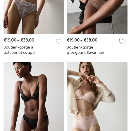
€19,00
-
€38,00
€19,00
-
€38,00
Soutien-gorge à
Soutien-gorge
balconnet coupe
plongeant Savannah
longue Savannah à
en dentelle à
armatures et
armatures, bonnets
dentelle, bonnets A
A à E
à E