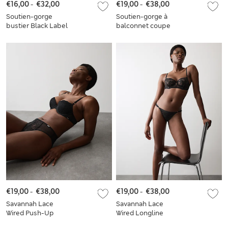
€16,00
-
€32,00
€19,00
-
€38,00
Soutien-gorge
Soutien-gorge à
bustier Black Label
balconnet coupe
en satin
longue Savannah à
armatures et
dentelle, bonnets A
à E
€19,00
-
€38,00
€19,00
-
€38,00
Savannah Lace
Savannah Lace
Wired Push-Up
Wired Longline
Balcony Bra Set A-E
Balcony Bra Set A-E