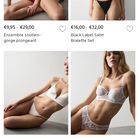
€9,95
-
€29,00
€16,00
-
€32,00
Ensemble soutien-
Black Label Satin
gorge plongeant
Bralette Set
Boston en
microfibre à
armatures et
bordures en
dentelle