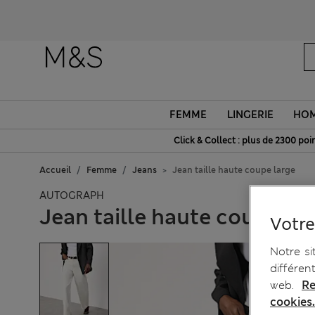
FEMME
LINGERIE
HO
Click & Collect : plus de 2300 poin
Accueil
Femme
Jeans
Jean taille haute coupe large
AUTOGRAPH
Jean taille haute coupe la
Votre
Notre si
différen
web.
Re
cookies.