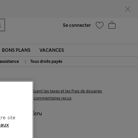
Aide
Se connecter
BONS PLANS
VACANCES
|
 assistance
Tous droits payés
€83,00
Tous les prix incluent les taxes et les frais de douanes
4 les commentaires reçus
COULEUR:
Écru
re site
 aux