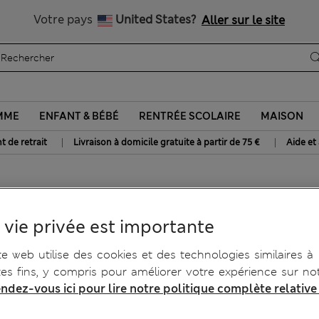
Livraison gratuite dès 75€
Votre pays
United States?
Aller sur le site
MME
ENFANT & BÉBÉ
RENTRÉE SCOLAIRE
MAISON
|
|
t de retrait
Livraison à domicile gratuite à partir de 75 €
Aide et
rge
 vie privée est importante
te web utilise des cookies et des technologies similaires à
tes fins, y compris pour améliorer votre expérience sur not
ndez-vous ici pour lire notre politique complète relative