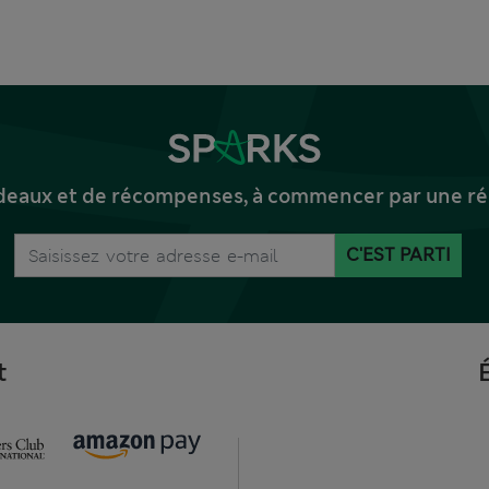
deaux et de récompenses, à commencer par une réd
C'EST PARTI
t