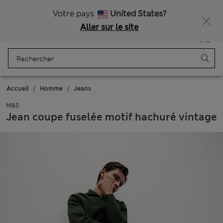
Livraison gratuite dès 75€
Votre pays
United States?
Aller sur le site
Menu
Se connecter
Enregistré
Panier
Accueil
Homme
Jeans
M&S
Jean coupe fuselée motif hachuré vintage