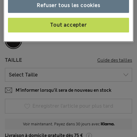
5 les commentaires reçus
Refuser tous les cookies
COULEUR:
Noir Assorti
Tout accepter
Épuisé
TAILLE
Guide des tailles
M’informer lorsqu’il sera de nouveau en stock
Enregistrer l’article pour plus tard
Voir maintenant. Payez dans 30 jours avec
Livraison à domicile gratuite dès 75 €