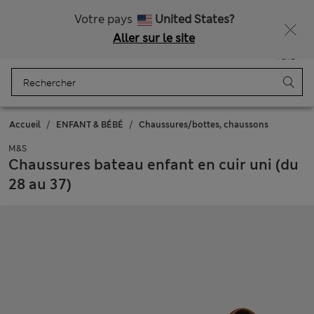
Livraison gratuite dès 75€
Votre pays
United States?
Aller sur le site
Menu
Se connecter
Enregistré
Panier
Accueil
ENFANT & BÉBÉ
Chaussures/bottes, chaussons
M&S
Chaussures bateau enfant en cuir uni (du
28 au 37)