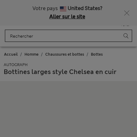
Livraison gratuite dès 75€
Votre pays
United States?
Aller sur le site
Menu
Se connecter
Enregistré
Panier
Accueil
Homme
Chaussures et bottes
Bottes
AUTOGRAPH
Bottines larges style Chelsea en cuir