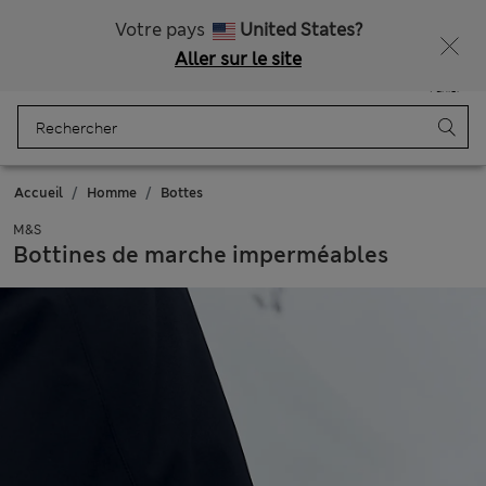
Livraison gratuite dès 75€
Votre pays
United States?
Aller sur le site
Menu
Se connecter
Enregistré
Panier
Accueil
Homme
Bottes
M&S
Bottines de marche imperméables