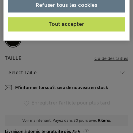
5 les commentaires reçus
Refuser tous les cookies
COULEUR:
Charbon Assorti
Tout accepter
Épuisé
TAILLE
Guide des tailles
M’informer lorsqu’il sera de nouveau en stock
Enregistrer l’article pour plus tard
Voir maintenant. Payez dans 30 jours avec
Livraison à domicile gratuite dès 75 €