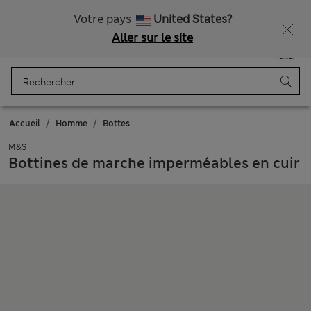
Livraison gratuite dès 75€
Votre pays
United States?
Aller sur le site
Menu
Se connecter
Enregistré
Panier
Accueil
Homme
Bottes
M&S
Bottines de marche imperméables en cuir