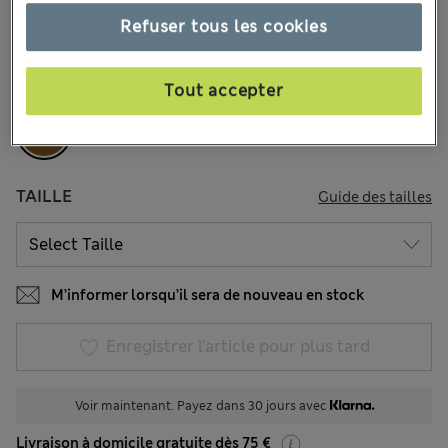
31 les commentaires reçus
Refuser tous les cookies
COULEUR:
Havane
Épuisé
Tout accepter
TAILLE
Guide des tailles
M’informer lorsqu’il sera de nouveau en stock
Enregistrer l’article pour plus tard
Voir maintenant. Payez dans 30 jours avec
Livraison à domicile gratuite dès 75 €