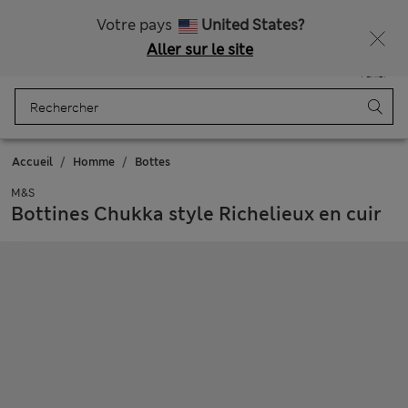
Livraison gratuite dès 75€
Votre pays
United States?
Aller sur le site
Menu
Se connecter
Enregistré
Panier
Accueil
Homme
Bottes
M&S
Bottines Chukka style Richelieux en cuir