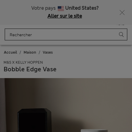
Livraison gratuite dès 75€
Votre pays
United States?
Aller sur le site
Menu
Se connecter
Enregistré
Panier
Accueil
Maison
Vases
M&S X KELLY HOPPEN
Bobble Edge Vase