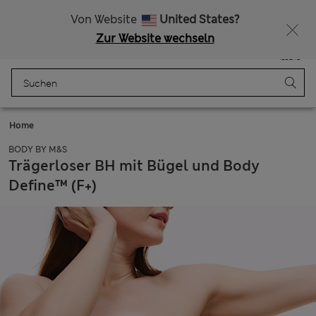
Alle Zölle bezahlt
15 % Rabatt und ein zusätzlicher Bonus - ENDET HEUTE
Von Website
United States?
Zur Website wechseln
Menü
Anmelden
Gespeichert
Tasche
Home
BODY BY M&S
Trägerloser BH mit Bügel und Body
Define™ (F+)