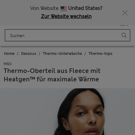
Alle Zölle bezahlt
Lust auf 15 % Rabatt? Greifen Sie zu – und dazu weitere exklusive Prämien, wenn Sie Mitglied bei Sparks werden
Von Website
United States?
Zur Website wechseln
Menü
Anmelden
Gespeichert
Tasche
Home
Dessous
Thermo-Unterwäsche
Thermo-tops
M&S
Thermo-Oberteil aus Fleece mit
Heatgen™ für maximale Wärme