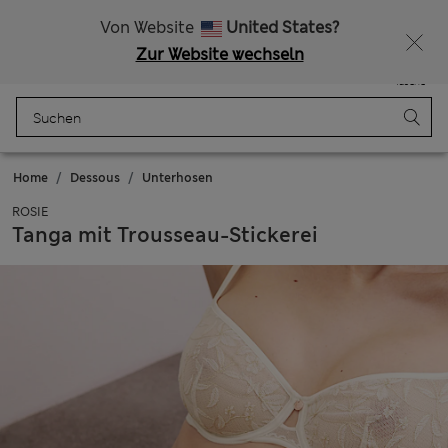
Alle Zölle bezahlt
15 % Rabatt und ein zusätzlicher Bonus - ENDET HEUTE
Von Website
United States?
Zur Website wechseln
Menü
Anmelden
Gespeichert
Tasche
Home
Dessous
Unterhosen
ROSIE
Tanga mit Trousseau-Stickerei