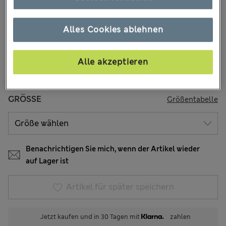
1 Bewertungen
Alles Cookies ablehnen
FARBE:
Elfenbein
Ausverkauft
Alle akzeptieren
GRÖSSE
Größentabelle
Benachrichtigen Sie mich, wenn der Artikel wieder
auf Lager ist
Artikel für später speichern
Jetzt kaufen und in 30 Tagen mit
zahlen