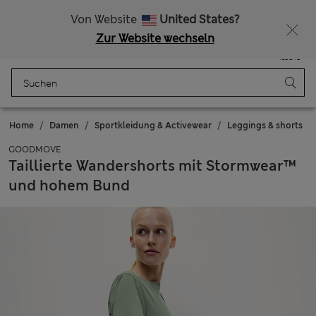
Alle Zölle bezahlt
Lust auf 15 % Rabatt? Greifen Sie zu – und dazu weitere exklusive Prämien, wenn Sie Mitglied bei Sparks werden
Von Website
United States?
Zur Website wechseln
Menü
Anmelden
Gespeichert
Tasche
Home
Damen
Sportkleidung & Activewear
Leggings & shorts
GOODMOVE
Taillierte Wandershorts mit Stormwear™
und hohem Bund