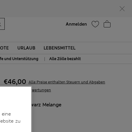
Hilfe
Anmelden
OTE
URLAUB
LEBENSMITTEL
|
lfe und Unterstützung
Alle Zölle bezahlt
€46,00
Alle Preise enthalten Steuern und Abgaben
19 Bewertungen
FARBE:
Schwarz Melange
 eine
ebsite zu