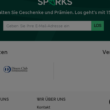
alten Sie Geschenke und Prämien. Los geht‘s mit 
LOS
ten
Ve
 UNS
WIR ÜBER UNS
Kontakt