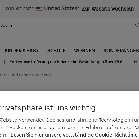
Kostenlose Lieferung ab einem Bestellwert von mindestens 75€
Von Website
United States?
Zur Website wechseln
KINDER & BABY
SCHULE
WOHNEN
SONDERANGEB
|
|
Kostenlose Lieferung nach Hause bei Bestellungen über 75 €
Hi
nteil und Palmen-Stickerei
aumwollanteil und Palmen-
Privatsphäre ist uns wichtig
Website verwendet Cookies und ähnliche Technologien für
on Zwecken, unter anderem, um Ihr Erlebnis auf unserer W
ern.
Lesen Sie hier unsere vollständige Cookie-Richtlinie.