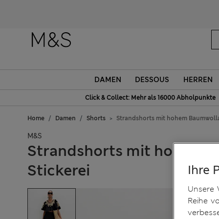
DAMEN
DESSOUS
HERREN
Click & Collect: Mehr als 16000 Abholpunkte
Home
Damen
Shorts
Strandshorts mit hohem Baumwolla
M&S
Strandshorts mit hohem B
Stickerei
Ihre 
Unsere 
Reihe v
verbess