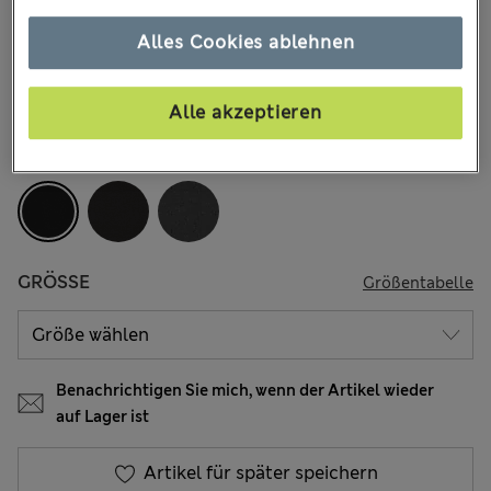
€13,00
-
€15,00
Alle Preise enthalten Steuern und Abgaben
Alles Cookies ablehnen
256 Bewertungen
Zwei kaufen, 20 % sparen
Alle akzeptieren
FARBE:
Schwarz
GRÖSSE
Größentabelle
Benachrichtigen Sie mich, wenn der Artikel wieder
auf Lager ist
Artikel für später speichern