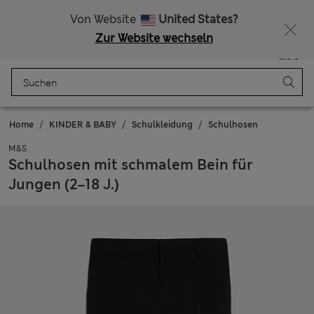
Schulkleidung: Zwei kaufen, 20 % sparen
Alle Zölle bezahlt
Von Website
United States?
Zur Website wechseln
Menü
Anmelden
Gespeichert
Tasche
Home
KINDER & BABY
Schulkleidung
Schulhosen
M&S
Schulhosen mit schmalem Bein für
Jungen (2–18 J.)