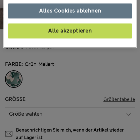
Alles Cookies ablehnen
Alle akzeptieren
€32,00
Alle Preise enthalten Steuern und Abgaben
7 Bewertungen
FARBE:
Grün Meliert
GRÖSSE
Größentabelle
Benachrichtigen Sie mich, wenn der Artikel wieder
auf Lager ist