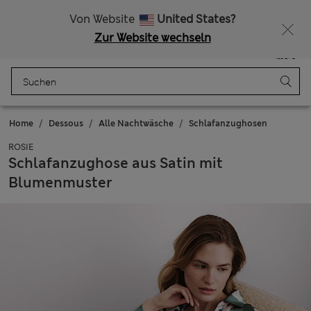
Alle Zölle bezahlt
Lust auf 15 % Rabatt? Greifen Sie zu – und dazu weitere exklusive Prämien, wenn Sie Mitglied bei Sparks werden
Von Website
United States?
Zur Website wechseln
Menü
Anmelden
Gespeichert
Tasche
Home
Dessous
Alle Nachtwäsche
Schlafanzughosen
ROSIE
Schlafanzughose aus Satin mit
Blumenmuster