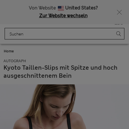
Alle Zölle bezahlt
Lust auf 15 % Rabatt? Greifen Sie zu – und dazu weitere exklusive Prämien, wenn Sie Mitglied bei Sparks werden
Von Website
United States?
Zur Website wechseln
Menü
Anmelden
Gespeichert
Tasche
Home
AUTOGRAPH
Kyoto Taillen-Slips mit Spitze und hoch
ausgeschnittenem Bein