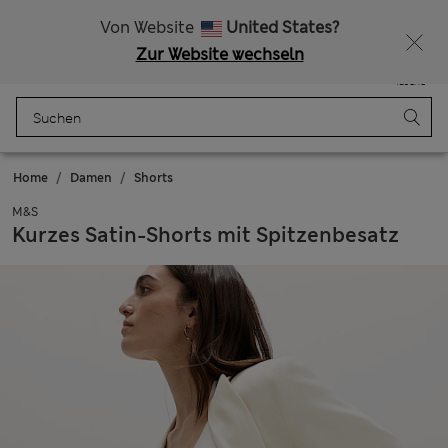
Alle Zölle bezahlt
Lust auf 15 % Rabatt? Greifen Sie zu – und dazu weitere exklusive Prämien, wenn Sie Mitglied bei Sparks werden
Von Website
United States?
Zur Website wechseln
Menü
Anmelden
Gespeichert
Tasche
Home
Damen
Shorts
M&S
Kurzes Satin-Shorts mit Spitzenbesatz