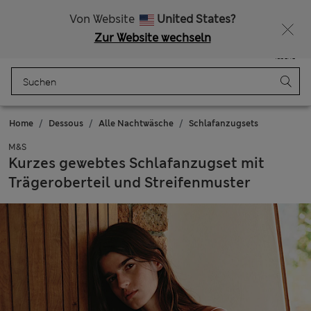
Alle Zölle bezahlt
Lust auf 15 % Rabatt? Greifen Sie zu – und dazu weitere exklusive Prämien, wenn Sie Mitglied bei Sparks werden
Von Website
United States?
Zur Website wechseln
Menü
Anmelden
Gespeichert
Tasche
Home
Dessous
Alle Nachtwäsche
Schlafanzugsets
M&S
Kurzes gewebtes Schlafanzugset mit
Trägeroberteil und Streifenmuster