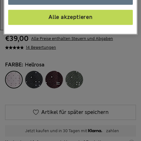
Alle akzeptieren
€39,00
Alle Preise enthalten Steuern und Abgaben
14 Bewertungen
FARBE:
Hellrosa
Artikel für später speichern
Jetzt kaufen und in 30 Tagen mit
zahlen