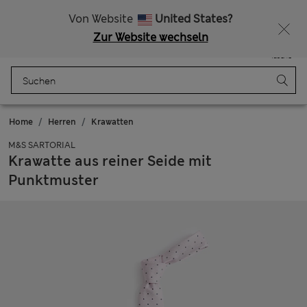
Alle Zölle bezahlt
15 % Rabatt und ein zusätzlicher Bonus - ENDET HEUTE
Von Website
United States?
Zur Website wechseln
Menü
Anmelden
Gespeichert
Tasche
Home
Herren
Krawatten
M&S SARTORIAL
Krawatte aus reiner Seide mit
Punktmuster